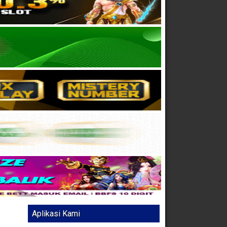
Aplikasi Kami