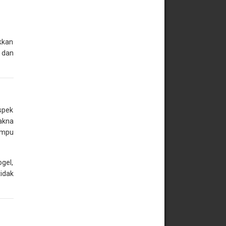
kkan
 dan
spek
akna
ampu
gel,
idak