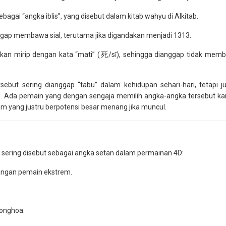
bagai “angka iblis”, yang disebut dalam kitab wahyu di Alkitab.
gap membawa sial, terutama jika digandakan menjadi 1313.
kan mirip dengan kata “mati” (死/sǐ), sehingga dianggap tidak mem
rsebut sering dianggap “tabu” dalam kehidupan sehari-hari, tetapi ju
gel. Ada pemain yang dengan sengaja memilih angka-angka tersebut ka
 yang justru berpotensi besar menang jika muncul.
 sering disebut sebagai angka setan dalam permainan 4D:
alangan pemain ekstrem.
onghoa.