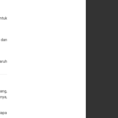
untuk
 dan
aruh
ang,
gnya,
Siapa