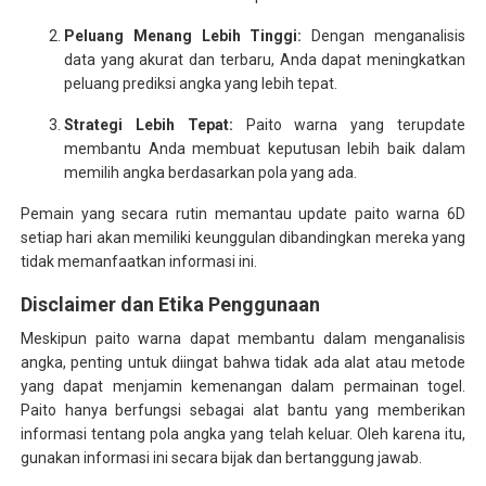
Peluang Menang Lebih Tinggi:
Dengan menganalisis
data yang akurat dan terbaru, Anda dapat meningkatkan
peluang prediksi angka yang lebih tepat.
Strategi Lebih Tepat:
Paito warna yang terupdate
membantu Anda membuat keputusan lebih baik dalam
memilih angka berdasarkan pola yang ada.
Pemain yang secara rutin memantau update paito warna 6D
setiap hari akan memiliki keunggulan dibandingkan mereka yang
tidak memanfaatkan informasi ini.
Disclaimer dan Etika Penggunaan
Meskipun paito warna dapat membantu dalam menganalisis
angka, penting untuk diingat bahwa tidak ada alat atau metode
yang dapat menjamin kemenangan dalam permainan togel.
Paito hanya berfungsi sebagai alat bantu yang memberikan
informasi tentang pola angka yang telah keluar. Oleh karena itu,
gunakan informasi ini secara bijak dan bertanggung jawab.