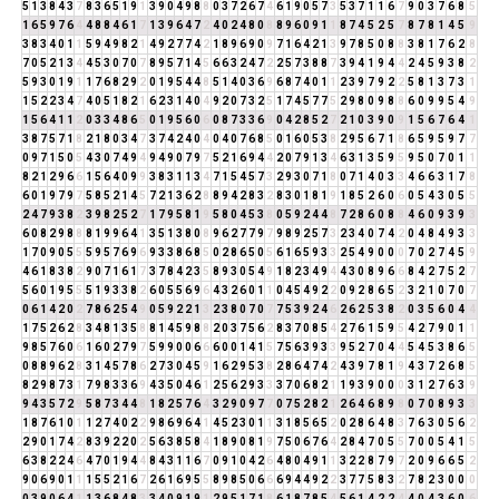
5
1
3
8
4
3
7
8
3
6
5
1
9
1
3
9
0
4
9
8
8
0
3
7
2
6
7
4
6
1
9
0
5
7
3
5
3
7
1
1
6
7
9
0
3
7
6
8
5
1
6
5
9
7
6
4
4
8
8
4
6
1
7
1
3
9
6
4
7
2
4
0
2
4
8
0
8
8
9
6
0
9
1
1
8
7
4
5
2
5
7
8
7
8
1
4
5
9
3
8
3
4
0
1
1
5
9
4
9
8
2
1
4
9
2
7
7
4
2
1
8
9
6
9
0
9
7
1
6
4
2
1
3
9
7
8
5
0
8
8
3
8
1
7
6
2
8
7
0
5
2
1
3
4
4
5
3
0
7
0
7
8
9
5
7
1
4
5
6
6
3
2
4
7
2
2
5
7
3
8
8
7
3
9
4
1
9
4
4
2
4
5
9
3
8
2
5
9
3
0
1
9
1
1
7
6
8
2
9
2
0
1
9
5
4
4
8
5
1
4
0
3
6
9
6
8
7
4
0
1
1
2
3
9
7
9
2
2
5
8
1
3
7
3
1
1
5
2
2
3
4
7
4
0
5
1
8
2
1
6
2
3
1
4
0
4
9
2
0
7
3
2
5
1
7
4
5
7
7
5
2
9
8
0
9
8
8
6
0
9
9
5
4
9
1
5
6
4
1
1
2
0
3
3
4
8
6
5
0
1
9
5
6
0
6
0
8
7
3
3
6
9
0
4
2
8
5
2
7
2
1
0
3
9
0
9
1
5
6
7
6
4
1
3
8
7
5
7
1
8
2
1
8
0
3
4
7
3
7
4
2
4
0
4
0
4
0
7
6
8
5
0
1
6
0
5
3
8
2
9
5
6
7
1
8
6
5
9
5
9
7
7
0
9
7
1
5
0
5
4
3
0
7
4
9
4
9
4
9
0
7
9
7
5
2
1
6
9
4
4
2
0
7
9
1
3
4
6
3
1
3
5
9
5
9
5
0
7
0
1
1
8
2
1
2
9
6
6
1
5
6
4
0
9
9
3
8
3
1
1
3
4
7
1
5
4
5
7
3
2
9
3
0
7
1
8
0
7
1
4
0
3
3
4
6
6
3
1
7
8
6
0
1
9
7
9
7
5
8
5
2
1
4
5
7
2
1
3
6
2
8
8
9
4
2
8
3
2
8
3
0
1
8
1
9
1
8
5
2
6
0
6
0
5
4
3
0
5
5
2
4
7
9
3
8
2
3
9
8
2
5
2
7
1
7
9
5
8
1
9
5
8
0
4
5
3
8
0
5
9
2
4
4
8
7
2
8
6
0
8
8
4
6
0
9
3
9
3
6
0
8
2
9
8
8
8
1
9
9
6
4
1
3
5
1
3
8
0
8
9
6
2
7
7
9
7
9
8
9
2
5
7
3
2
3
4
0
7
4
2
0
4
8
4
9
3
3
1
7
0
9
0
5
5
5
9
5
7
6
9
6
9
3
3
8
6
8
5
0
2
8
6
5
0
5
6
1
6
5
9
3
3
2
5
4
9
0
0
0
7
0
2
7
4
5
9
4
6
1
8
3
8
2
9
0
7
1
6
1
7
3
7
8
4
2
3
5
8
9
3
0
5
4
9
1
8
2
3
4
9
4
4
3
0
8
9
6
6
8
4
2
7
5
2
7
5
6
0
1
9
5
5
5
1
9
3
3
8
2
6
0
5
5
6
9
6
4
3
2
6
0
1
1
0
4
5
4
9
2
2
0
9
2
8
6
5
2
3
2
1
0
7
0
7
0
6
1
4
2
0
2
7
8
6
2
5
4
9
0
5
9
2
2
1
3
2
3
8
0
7
0
7
7
5
3
9
2
4
6
2
6
2
5
3
8
2
0
3
5
6
0
4
4
1
7
5
2
6
2
8
3
4
8
1
3
5
8
8
1
4
5
9
8
8
2
0
3
7
5
6
2
8
3
7
0
8
5
4
2
7
6
1
5
9
5
4
2
7
9
0
1
1
9
8
5
7
6
0
6
1
6
0
2
7
9
7
5
9
9
0
0
6
6
6
0
0
1
4
1
5
7
5
6
3
9
3
3
9
5
2
7
0
4
4
5
4
5
3
8
6
5
0
8
8
9
6
2
8
3
1
4
5
7
8
6
2
7
3
0
4
5
9
1
6
2
9
5
3
8
2
8
6
4
7
4
2
4
3
9
7
8
1
9
4
3
7
2
6
8
5
8
2
9
8
7
3
1
7
9
8
3
3
6
9
4
3
5
0
4
6
1
2
5
6
2
9
3
3
3
7
0
6
8
2
1
1
9
3
9
0
0
0
3
1
2
7
6
3
9
9
4
3
5
7
2
9
5
8
7
3
4
4
8
1
8
2
5
7
6
4
3
2
9
0
9
7
7
0
7
5
2
8
2
1
2
6
4
6
8
9
8
0
7
0
8
9
3
3
1
8
7
6
1
0
1
1
2
7
4
0
2
2
9
8
6
9
6
4
1
4
5
2
3
0
1
1
3
1
8
5
6
5
2
0
2
8
6
4
8
3
7
6
3
0
5
6
2
2
9
0
1
7
4
2
8
3
9
2
2
0
2
5
6
3
8
5
8
4
1
8
9
0
8
1
9
7
5
0
6
7
6
4
2
8
4
7
0
5
5
7
0
0
5
4
1
5
6
3
8
2
2
4
6
4
7
0
1
9
4
4
8
4
3
1
1
6
7
0
9
1
0
4
2
6
4
8
0
4
9
1
1
3
2
2
8
7
9
7
2
0
9
6
6
5
2
9
0
6
9
0
1
1
1
5
5
2
1
6
7
2
6
1
6
9
5
5
8
9
8
5
0
6
6
6
9
4
4
9
2
2
3
7
7
5
8
3
2
7
8
2
3
0
0
0
0
3
9
0
6
4
1
1
3
6
8
4
8
3
3
4
0
9
1
9
1
2
9
5
1
7
1
8
6
1
8
7
8
5
4
5
6
1
4
2
2
4
4
0
4
3
6
0
6