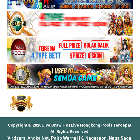
Copyright © 2026 Live Draw HK | Live Hongkong Pools Tercepat.
All Rights Reserved.
Virdsam
,
Angka Net
,
Paito Warna HK
,
Nagasaon
,
Naga Saon
,