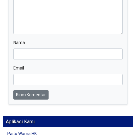
Nama
Email
Kirim Komentar
Aplikasi Kami
Paito Warna HK