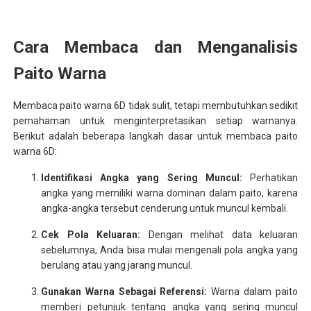
Cara Membaca dan Menganalisis
Paito Warna
Membaca paito warna 6D tidak sulit, tetapi membutuhkan sedikit
pemahaman untuk menginterpretasikan setiap warnanya.
Berikut adalah beberapa langkah dasar untuk membaca paito
warna 6D:
Identifikasi Angka yang Sering Muncul:
Perhatikan
angka yang memiliki warna dominan dalam paito, karena
angka-angka tersebut cenderung untuk muncul kembali.
Cek Pola Keluaran:
Dengan melihat data keluaran
sebelumnya, Anda bisa mulai mengenali pola angka yang
berulang atau yang jarang muncul.
Gunakan Warna Sebagai Referensi:
Warna dalam paito
memberi petunjuk tentang angka yang sering muncul