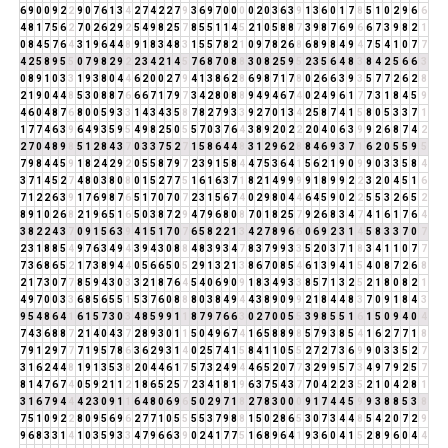
6
9
0
0
9
2
2
9
0
7
6
1
3
4
2
7
4
2
2
7
9
3
6
9
7
0
0
0
0
2
0
3
6
3
9
1
3
6
0
1
7
8
5
1
0
2
9
6
6
4
8
1
7
5
6
2
7
0
2
6
2
9
2
5
4
9
8
2
5
7
8
5
5
1
1
4
5
2
1
0
5
8
8
7
3
9
8
7
6
9
6
6
7
3
9
8
2
1
0
8
4
5
7
6
4
3
1
9
6
4
4
8
9
1
8
3
4
8
3
1
5
5
7
8
2
1
0
9
7
8
2
6
8
6
8
9
8
4
9
4
7
5
4
1
0
7
7
4
2
5
8
9
5
5
0
7
9
8
2
9
2
2
3
4
2
1
4
5
7
6
8
7
0
8
8
3
0
8
2
5
9
5
2
3
5
6
4
8
3
8
4
2
5
6
6
3
0
8
9
1
0
3
3
1
9
3
8
0
4
4
6
2
0
0
2
7
9
4
1
3
8
6
2
8
6
9
8
7
1
7
8
0
2
6
6
3
9
3
5
7
7
2
6
2
8
2
1
9
0
4
4
8
5
3
0
8
8
7
6
6
6
7
1
7
9
7
3
4
2
8
0
8
8
9
4
9
4
6
7
4
0
2
4
9
6
1
7
7
3
1
8
4
5
9
4
6
0
4
8
7
6
8
0
0
5
9
3
3
1
4
3
4
3
5
8
7
8
2
7
9
3
3
9
2
7
0
1
3
4
2
5
8
7
4
1
5
8
0
5
3
3
7
1
1
7
7
4
6
3
9
6
4
9
3
5
9
5
4
9
8
2
5
0
5
5
7
0
3
7
6
4
3
8
9
2
0
2
2
2
0
4
0
6
3
9
9
2
6
8
7
4
2
2
7
0
4
8
9
8
5
1
2
8
4
3
7
0
3
3
7
5
2
7
1
5
8
6
4
4
8
3
1
2
9
6
2
8
8
4
6
9
3
7
1
6
2
0
5
5
9
5
7
9
8
4
4
5
9
1
8
2
4
2
9
2
0
5
5
8
7
9
7
2
3
9
1
5
8
4
4
7
5
3
6
4
1
5
6
2
1
9
0
9
9
0
3
3
5
8
4
3
7
1
4
5
2
7
4
8
0
3
8
0
8
0
1
5
2
7
7
5
1
6
1
6
3
7
1
8
2
1
4
9
9
9
9
1
8
9
9
2
2
3
2
0
4
5
1
6
7
1
2
2
6
3
9
1
7
6
9
8
7
6
5
1
7
0
7
0
7
2
3
1
5
6
7
4
0
2
9
8
0
4
4
6
4
5
9
0
2
2
5
5
3
2
6
5
2
8
9
1
0
2
6
8
2
1
9
6
5
1
6
5
0
3
8
7
2
9
4
7
9
6
8
0
8
7
0
1
8
2
5
7
9
2
6
8
3
4
7
4
1
6
1
7
6
4
3
8
2
2
4
3
7
0
9
1
5
6
3
9
4
1
5
1
7
0
7
6
5
8
2
2
1
3
4
2
7
8
9
6
6
0
6
9
2
3
1
4
5
8
3
3
7
0
7
2
3
1
8
8
5
4
9
7
6
3
4
9
4
3
9
4
3
0
8
8
4
8
3
9
3
4
7
8
3
7
9
9
3
3
5
2
0
3
7
1
8
3
4
1
1
0
7
7
7
3
6
8
6
5
2
1
7
3
8
9
4
4
0
5
6
6
5
0
5
2
9
1
3
2
1
3
8
6
7
0
8
5
4
6
1
3
9
4
1
5
4
0
8
7
2
6
8
2
1
7
3
0
7
7
8
5
9
4
3
0
3
3
2
1
8
7
6
4
5
4
0
6
9
0
9
1
8
3
4
9
3
3
8
5
7
1
3
2
5
2
1
8
0
8
2
1
4
9
7
0
0
3
3
6
8
5
6
5
5
1
5
3
7
6
0
8
8
8
0
3
8
4
9
4
4
3
8
9
0
9
9
2
1
8
4
4
8
3
7
0
9
1
8
4
3
9
5
4
8
6
4
1
6
1
5
7
3
0
3
4
8
5
9
9
1
1
8
7
9
7
6
6
3
0
2
7
0
0
5
5
3
9
8
5
5
1
6
1
5
0
9
4
0
4
7
4
3
6
8
8
7
2
1
4
0
4
3
7
2
8
9
3
0
1
1
5
0
4
9
6
7
4
1
6
5
8
8
9
8
5
7
9
3
8
5
4
1
6
2
7
7
1
8
7
9
1
2
9
7
7
7
1
9
5
7
8
6
3
6
2
9
3
1
4
0
2
5
7
4
1
5
8
4
1
1
0
5
5
2
7
2
7
3
6
9
9
0
3
3
5
2
7
3
1
6
2
4
4
8
1
9
1
3
5
3
8
2
0
4
4
6
1
7
5
7
3
2
4
9
4
4
6
5
2
0
7
7
3
2
9
9
5
7
3
4
9
7
9
2
5
7
8
1
4
7
6
7
4
0
5
9
2
1
1
2
1
8
6
5
2
5
7
2
3
4
1
8
1
9
6
3
7
5
4
3
7
7
0
4
2
2
3
5
2
1
0
4
2
8
1
3
1
6
7
9
4
4
4
2
3
0
9
1
1
6
4
8
0
6
9
6
5
0
2
9
7
1
8
2
7
8
3
0
0
0
9
1
7
4
4
5
9
9
3
8
8
5
3
8
7
5
1
0
9
2
2
8
0
9
5
6
9
6
2
7
7
1
0
5
5
5
5
3
7
9
8
8
1
5
0
2
8
6
5
3
0
7
3
4
4
8
5
4
2
0
7
2
9
9
6
8
3
3
1
4
1
0
3
5
9
3
3
4
7
9
6
6
3
9
0
2
4
1
7
7
5
1
6
8
9
6
4
1
9
3
6
0
4
1
5
2
8
9
6
0
4
4