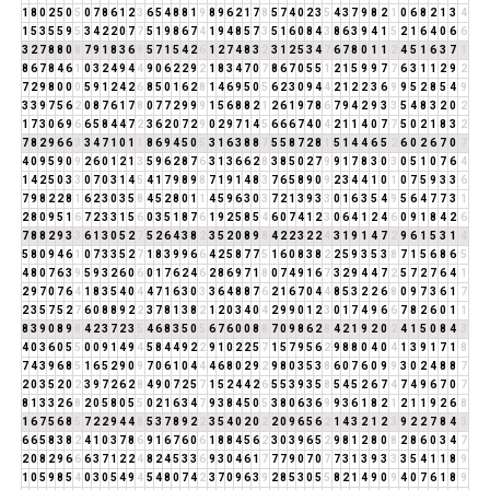
1
8
0
2
5
0
5
0
7
8
6
1
2
3
6
5
4
8
8
1
9
8
9
6
2
1
7
8
5
7
4
0
2
3
5
4
3
7
9
8
2
1
0
6
8
2
1
3
4
1
5
3
5
5
9
5
3
4
2
2
0
7
7
5
1
9
8
6
7
4
1
9
4
8
5
7
3
5
1
6
0
8
4
3
8
6
3
9
4
1
5
2
1
6
4
0
6
6
3
2
7
8
8
0
8
7
9
1
8
3
6
9
5
7
1
5
4
2
6
1
2
7
4
8
3
2
3
1
2
5
3
4
7
6
7
8
0
1
1
2
4
5
1
6
3
7
1
8
6
7
8
4
6
1
0
3
2
4
9
4
4
9
0
6
2
2
9
2
1
8
3
4
7
0
7
8
6
7
0
5
5
1
2
1
5
9
9
7
7
6
3
1
1
2
9
2
7
2
9
8
0
0
0
5
9
1
2
4
2
6
8
5
0
1
6
2
8
1
4
6
9
5
0
5
6
2
3
0
9
4
4
2
1
2
2
3
6
9
9
5
2
8
5
4
9
3
3
9
7
5
6
2
0
8
7
6
1
7
8
0
7
7
2
9
9
9
1
5
6
8
8
2
1
2
6
1
9
7
8
6
7
9
4
2
9
3
3
5
4
8
3
2
0
2
1
7
3
0
6
9
6
6
5
8
4
4
7
2
3
6
2
0
7
2
9
0
2
9
7
1
4
5
6
6
6
7
4
0
4
2
1
1
4
0
7
7
5
0
2
1
8
3
2
7
8
2
9
6
6
3
3
4
7
1
0
1
1
8
6
9
4
5
0
5
3
1
6
3
8
8
7
5
5
8
7
2
8
1
5
1
4
4
6
5
2
6
0
2
6
7
0
7
4
0
9
5
9
0
9
2
6
0
1
2
1
3
5
9
6
2
8
7
6
3
1
3
6
6
2
8
3
8
5
0
2
7
9
9
1
7
8
3
0
3
0
5
1
0
7
6
4
1
4
2
5
0
3
3
0
7
0
3
1
4
5
4
1
7
9
8
9
8
7
1
9
1
4
8
3
7
6
5
8
9
0
9
2
3
4
4
1
0
1
0
7
5
9
3
3
6
7
9
8
2
2
8
1
6
2
3
0
3
5
8
4
5
2
8
0
1
1
4
5
9
6
3
0
3
7
2
1
3
9
3
3
0
1
6
3
5
4
9
5
6
4
7
7
3
1
2
8
0
9
5
1
6
7
2
3
3
1
5
6
0
3
5
1
8
7
6
1
9
2
5
8
5
4
6
0
7
4
1
2
3
0
6
4
1
2
4
6
0
9
1
8
4
2
6
7
8
8
2
9
3
3
6
1
3
0
5
2
7
5
2
6
4
3
8
2
3
5
2
0
8
9
8
4
2
2
3
2
2
4
3
1
9
1
4
7
2
9
6
1
5
3
1
4
5
8
0
9
4
6
1
0
7
3
3
5
2
7
1
8
3
9
9
6
6
4
2
5
8
7
7
5
1
6
0
8
3
8
2
2
5
9
3
5
3
8
7
1
5
6
8
6
5
4
8
0
7
6
3
9
5
9
3
2
6
0
6
0
1
7
6
2
4
6
2
8
6
9
7
1
8
0
7
4
9
1
6
7
3
2
9
4
4
7
2
5
7
2
7
6
4
1
2
9
7
0
7
6
4
1
8
3
5
4
0
4
4
7
1
6
3
0
3
3
6
4
8
8
7
6
2
1
6
7
0
4
4
8
5
3
2
2
6
8
0
9
7
3
6
1
7
2
3
5
7
5
2
7
6
0
8
8
9
2
2
3
7
8
1
3
8
2
1
2
0
3
4
0
4
2
9
9
0
1
2
3
0
1
7
4
9
6
6
7
8
2
6
0
1
1
8
3
9
0
8
9
8
4
2
3
7
2
3
5
4
6
8
3
5
0
5
6
7
6
0
0
8
8
7
0
9
8
6
2
8
4
2
1
9
2
0
2
4
1
5
0
8
4
3
4
0
3
6
0
5
5
0
0
9
1
4
9
4
5
8
4
4
9
2
2
9
1
0
2
2
5
7
1
5
7
9
5
6
2
9
8
8
0
4
0
4
1
3
9
1
7
1
8
7
4
3
9
6
8
5
1
6
5
2
9
0
9
7
0
6
1
0
4
4
4
6
8
0
2
9
2
9
8
0
3
5
3
8
6
0
7
6
0
9
9
3
0
2
4
8
8
7
2
0
3
5
2
0
2
3
9
7
2
6
2
8
4
9
0
7
2
5
7
1
5
2
4
4
2
6
5
5
3
9
3
5
8
5
4
5
2
6
7
4
7
4
9
6
7
0
7
8
1
3
3
2
6
8
2
0
5
8
0
5
5
0
2
1
6
3
4
7
9
3
8
4
5
0
5
3
8
0
6
3
6
9
9
3
6
1
8
2
1
2
1
1
9
2
6
8
1
6
7
5
6
8
5
7
2
2
9
4
4
8
5
3
7
8
9
2
2
3
5
4
0
2
0
2
2
0
9
6
5
6
2
1
4
3
2
1
2
3
9
2
2
7
8
4
3
6
6
5
8
3
8
2
4
1
0
3
7
8
6
9
1
6
7
6
0
6
1
8
8
4
5
6
2
3
0
3
9
6
5
2
9
8
1
2
8
0
8
2
8
6
0
3
4
7
2
0
8
2
9
6
6
6
3
7
1
2
2
4
8
2
4
5
3
3
6
9
3
0
4
6
1
7
7
7
9
0
7
0
7
7
3
1
3
9
3
3
3
5
4
1
1
8
9
1
0
5
9
8
5
4
0
3
0
5
4
9
4
5
4
8
0
7
4
2
3
7
0
9
6
3
9
2
8
5
3
0
5
5
8
2
1
4
9
0
9
4
0
7
6
1
8
9