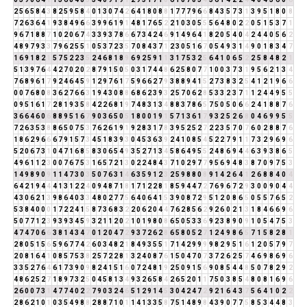
2
5
6
5
8
4
3
8
2
5
9
5
8
4
0
1
3
0
7
4
2
6
4
1
8
0
8
8
1
7
7
7
9
6
6
8
4
3
5
7
3
1
3
9
5
1
8
0
8
7
2
6
3
6
4
1
9
3
8
4
9
6
6
3
9
9
6
1
9
1
4
8
1
7
6
5
2
2
1
0
3
0
5
5
5
6
4
8
0
2
2
0
5
1
5
3
7
1
9
6
7
1
8
8
7
1
0
2
0
6
7
4
3
3
9
3
7
8
6
6
7
3
4
2
4
6
9
1
4
9
6
4
1
8
2
0
5
4
0
4
2
4
4
0
5
6
2
4
8
9
7
9
3
3
7
9
6
2
5
5
1
0
5
3
7
2
3
5
7
0
8
4
3
7
1
2
3
0
5
1
6
7
0
5
4
9
3
1
4
9
0
1
8
3
4
7
1
6
9
1
8
2
1
5
7
5
2
2
3
5
2
4
6
8
1
8
9
6
9
2
5
9
1
1
3
1
7
5
3
2
5
6
4
1
0
6
5
2
2
5
8
4
8
2
1
5
1
3
9
7
6
4
4
2
7
0
2
0
2
8
7
9
1
5
0
5
0
3
1
7
4
4
8
6
2
5
8
0
7
7
1
0
0
3
7
3
1
9
5
6
2
1
3
4
7
6
8
9
6
1
7
9
2
4
6
4
5
9
1
2
9
7
6
1
7
5
9
6
6
2
7
9
3
8
8
9
4
1
5
2
7
3
8
3
2
5
4
1
2
1
9
6
6
0
0
7
6
8
0
8
3
6
2
7
6
6
3
1
9
4
3
0
8
8
6
8
6
2
3
9
3
2
5
7
0
6
2
8
5
3
3
2
3
7
1
1
2
4
4
9
5
5
0
9
5
1
6
1
7
2
8
1
9
3
5
8
4
2
2
6
8
1
9
7
4
8
3
1
3
4
8
8
3
7
8
6
5
7
5
0
5
0
6
6
2
4
1
8
8
7
6
3
6
6
4
6
0
6
8
8
9
5
1
6
7
9
0
3
6
5
0
5
1
8
0
0
1
9
1
5
7
1
3
6
1
7
9
3
2
5
2
6
8
0
4
6
9
9
5
5
7
2
6
3
5
3
8
8
6
5
0
7
5
3
7
6
2
6
1
9
1
9
2
8
3
1
7
8
3
9
5
2
5
2
7
2
2
3
5
7
0
7
6
0
2
8
8
7
6
1
8
6
2
9
6
6
6
7
9
1
5
7
3
4
5
1
8
3
9
3
0
4
5
3
6
3
9
2
4
1
0
8
5
4
5
2
2
7
9
1
1
7
3
2
9
6
9
6
5
2
0
6
7
3
1
0
4
7
1
6
8
5
8
3
0
6
5
4
9
3
5
2
7
1
3
4
5
8
6
4
9
5
5
2
4
8
6
9
4
4
6
3
9
3
8
6
5
4
9
6
1
1
2
3
0
0
7
6
7
5
3
1
6
5
7
2
1
3
0
2
2
4
8
4
3
7
1
0
2
9
7
7
9
5
6
9
4
8
3
8
7
0
9
7
5
3
1
4
9
8
9
0
9
1
1
4
7
3
0
3
5
0
7
6
3
1
4
6
3
5
9
1
2
3
2
5
9
8
8
0
8
9
1
4
2
6
4
1
2
6
8
8
4
0
4
6
4
2
1
9
4
4
4
1
3
1
2
2
4
0
9
4
8
7
1
8
1
7
1
2
2
8
1
8
5
9
4
4
7
2
7
6
9
6
7
2
9
3
0
0
9
0
4
4
4
3
0
6
2
1
3
9
8
6
4
0
3
3
4
8
0
2
7
7
5
6
4
0
6
4
1
5
3
9
0
8
7
2
9
5
1
2
0
8
6
5
0
5
5
7
6
5
2
5
3
8
4
0
0
0
1
7
2
2
4
1
5
8
7
3
6
8
3
2
2
0
6
2
0
4
4
7
6
2
8
5
6
2
9
2
6
0
2
1
3
1
8
4
6
6
9
6
5
0
7
7
1
2
3
9
3
9
3
4
5
9
3
2
1
1
2
0
2
1
0
1
9
8
0
8
6
5
0
5
3
3
6
9
2
3
8
9
0
9
1
0
5
4
7
5
3
4
7
4
7
0
6
6
3
8
1
4
3
4
7
0
1
2
0
4
7
2
9
3
7
2
6
2
8
6
5
8
0
5
2
7
1
2
4
9
8
6
5
7
1
5
8
2
8
1
2
8
0
5
1
5
6
5
9
6
7
7
4
2
6
0
3
4
8
2
1
8
4
9
3
5
5
1
7
1
4
2
9
9
9
9
8
2
9
5
1
6
1
2
0
5
7
9
7
2
0
8
1
6
4
1
0
8
5
7
5
3
8
2
5
7
2
2
8
1
3
2
4
0
8
7
6
1
5
0
4
7
0
7
3
7
2
6
2
5
7
4
6
9
8
6
9
6
3
3
5
2
7
6
4
6
1
7
3
9
0
9
8
2
4
1
5
1
6
0
7
2
4
8
1
9
2
5
0
9
1
5
6
9
0
8
5
4
4
8
5
0
7
8
2
9
2
4
8
6
2
5
2
7
1
8
9
7
3
2
5
0
4
5
8
1
3
4
9
3
2
6
5
8
4
2
6
5
2
0
1
1
7
5
0
3
8
5
4
8
0
8
1
6
9
6
2
6
0
0
7
3
1
4
7
7
4
0
2
2
7
9
0
3
2
4
6
5
1
2
9
1
4
5
3
0
4
2
4
7
2
9
2
1
6
4
3
7
5
6
4
1
0
2
2
2
8
6
2
1
0
1
0
3
5
4
9
8
8
2
8
8
7
1
0
1
1
4
1
3
3
5
8
7
5
1
4
8
9
8
4
3
9
0
7
7
5
8
5
3
4
4
8
3