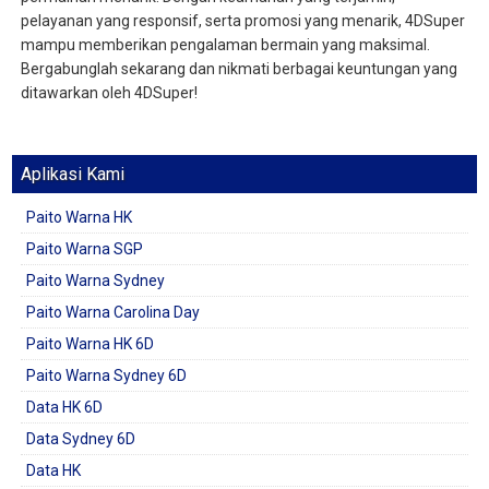
pelayanan yang responsif, serta promosi yang menarik, 4DSuper
mampu memberikan pengalaman bermain yang maksimal.
Bergabunglah sekarang dan nikmati berbagai keuntungan yang
ditawarkan oleh 4DSuper!
Aplikasi Kami
Paito Warna HK
Paito Warna SGP
Paito Warna Sydney
Paito Warna Carolina Day
Paito Warna HK 6D
Paito Warna Sydney 6D
Data HK 6D
Data Sydney 6D
Data HK