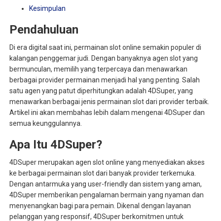
Kesimpulan
Pendahuluan
Di era digital saat ini, permainan slot online semakin populer di
kalangan penggemar judi. Dengan banyaknya agen slot yang
bermunculan, memilih yang terpercaya dan menawarkan
berbagai provider permainan menjadi hal yang penting. Salah
satu agen yang patut diperhitungkan adalah 4DSuper, yang
menawarkan berbagai jenis permainan slot dari provider terbaik.
Artikel ini akan membahas lebih dalam mengenai 4DSuper dan
semua keunggulannya.
Apa Itu 4DSuper?
4DSuper merupakan agen slot online yang menyediakan akses
ke berbagai permainan slot dari banyak provider terkemuka.
Dengan antarmuka yang user-friendly dan sistem yang aman,
4DSuper memberikan pengalaman bermain yang nyaman dan
menyenangkan bagi para pemain. Dikenal dengan layanan
pelanggan yang responsif, 4DSuper berkomitmen untuk