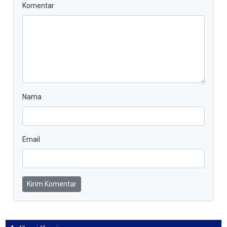
Komentar
Nama
Email
Kirim Komentar