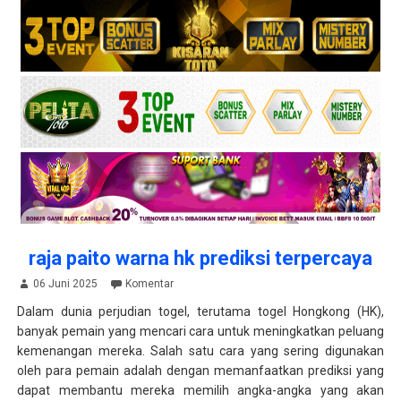
raja paito warna hk prediksi terpercaya
06 Juni 2025
Komentar
Dalam dunia perjudian togel, terutama togel Hongkong (HK),
banyak pemain yang mencari cara untuk meningkatkan peluang
kemenangan mereka. Salah satu cara yang sering digunakan
oleh para pemain adalah dengan memanfaatkan prediksi yang
dapat membantu mereka memilih angka-angka yang akan