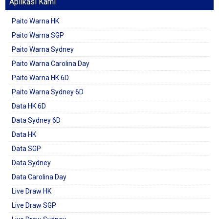
Aplikasi Kami
Paito Warna HK
Paito Warna SGP
Paito Warna Sydney
Paito Warna Carolina Day
Paito Warna HK 6D
Paito Warna Sydney 6D
Data HK 6D
Data Sydney 6D
Data HK
Data SGP
Data Sydney
Data Carolina Day
Live Draw HK
Live Draw SGP