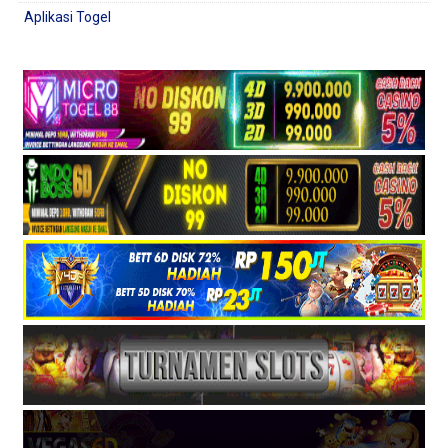
Aplikasi Togel