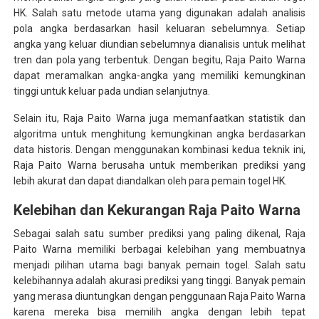
HK. Salah satu metode utama yang digunakan adalah analisis
pola angka berdasarkan hasil keluaran sebelumnya. Setiap
angka yang keluar diundian sebelumnya dianalisis untuk melihat
tren dan pola yang terbentuk. Dengan begitu, Raja Paito Warna
dapat meramalkan angka-angka yang memiliki kemungkinan
tinggi untuk keluar pada undian selanjutnya.
Selain itu, Raja Paito Warna juga memanfaatkan statistik dan
algoritma untuk menghitung kemungkinan angka berdasarkan
data historis. Dengan menggunakan kombinasi kedua teknik ini,
Raja Paito Warna berusaha untuk memberikan prediksi yang
lebih akurat dan dapat diandalkan oleh para pemain togel HK.
Kelebihan dan Kekurangan Raja Paito Warna
Sebagai salah satu sumber prediksi yang paling dikenal, Raja
Paito Warna memiliki berbagai kelebihan yang membuatnya
menjadi pilihan utama bagi banyak pemain togel. Salah satu
kelebihannya adalah akurasi prediksi yang tinggi. Banyak pemain
yang merasa diuntungkan dengan penggunaan Raja Paito Warna
karena mereka bisa memilih angka dengan lebih tepat