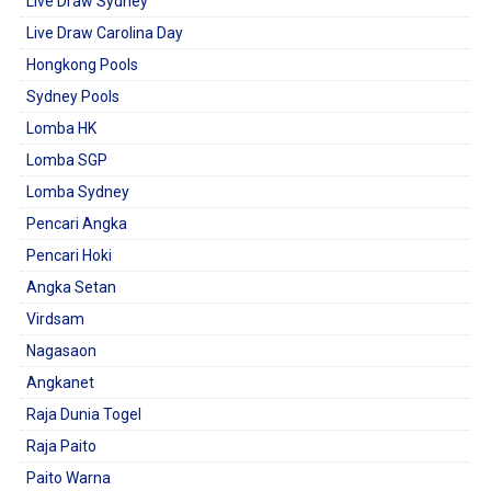
Live Draw Sydney
Live Draw Carolina Day
Hongkong Pools
Sydney Pools
Lomba HK
Lomba SGP
Lomba Sydney
Pencari Angka
Pencari Hoki
Angka Setan
Virdsam
Nagasaon
Angkanet
Raja Dunia Togel
Raja Paito
Paito Warna