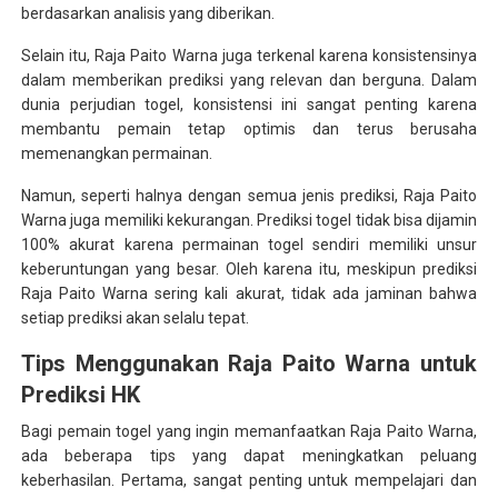
berdasarkan analisis yang diberikan.
Selain itu, Raja Paito Warna juga terkenal karena konsistensinya
dalam memberikan prediksi yang relevan dan berguna. Dalam
dunia perjudian togel, konsistensi ini sangat penting karena
membantu pemain tetap optimis dan terus berusaha
memenangkan permainan.
Namun, seperti halnya dengan semua jenis prediksi, Raja Paito
Warna juga memiliki kekurangan. Prediksi togel tidak bisa dijamin
100% akurat karena permainan togel sendiri memiliki unsur
keberuntungan yang besar. Oleh karena itu, meskipun prediksi
Raja Paito Warna sering kali akurat, tidak ada jaminan bahwa
setiap prediksi akan selalu tepat.
Tips Menggunakan Raja Paito Warna untuk
Prediksi HK
Bagi pemain togel yang ingin memanfaatkan Raja Paito Warna,
ada beberapa tips yang dapat meningkatkan peluang
keberhasilan. Pertama, sangat penting untuk mempelajari dan