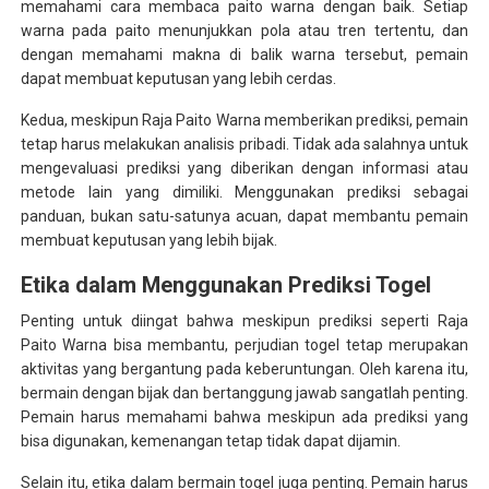
memahami cara membaca paito warna dengan baik. Setiap
warna pada paito menunjukkan pola atau tren tertentu, dan
dengan memahami makna di balik warna tersebut, pemain
dapat membuat keputusan yang lebih cerdas.
Kedua, meskipun Raja Paito Warna memberikan prediksi, pemain
tetap harus melakukan analisis pribadi. Tidak ada salahnya untuk
mengevaluasi prediksi yang diberikan dengan informasi atau
metode lain yang dimiliki. Menggunakan prediksi sebagai
panduan, bukan satu-satunya acuan, dapat membantu pemain
membuat keputusan yang lebih bijak.
Etika dalam Menggunakan Prediksi Togel
Penting untuk diingat bahwa meskipun prediksi seperti Raja
Paito Warna bisa membantu, perjudian togel tetap merupakan
aktivitas yang bergantung pada keberuntungan. Oleh karena itu,
bermain dengan bijak dan bertanggung jawab sangatlah penting.
Pemain harus memahami bahwa meskipun ada prediksi yang
bisa digunakan, kemenangan tetap tidak dapat dijamin.
Selain itu, etika dalam bermain togel juga penting. Pemain harus